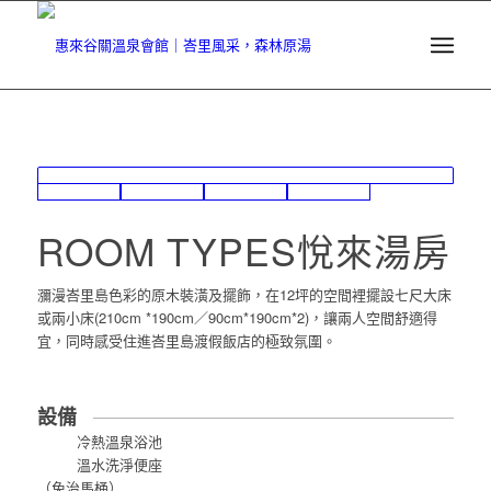
ROOM TYPES
悅來湯房
瀰漫峇里島色彩的原木裝潢及擺飾，在12坪的空間裡擺設七尺大床
或兩小床(210cm *190cm／90cm*190cm*2)，讓兩人空間舒適得
宜，同時感受住進峇里島渡假飯店的極致氛圍。
設備
冷熱溫泉浴池
溫水洗淨便座
（免治馬桶）