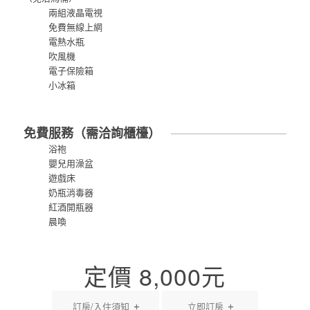
兩組液晶電視
免費無線上網
電熱水瓶
吹風機
電子保險箱
小冰箱
免費服務（需洽詢櫃檯）
浴袍
嬰兒用澡盆
遊戲床
奶瓶消毒器
紅酒開瓶器
晨喚
定價
8,000
元
訂房/入住須知
立即訂房