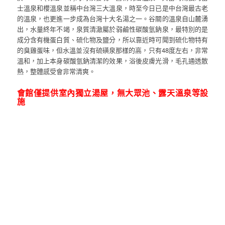
士溫泉和櫻溫泉並稱中台灣三大溫泉，時至今日已是中台灣最古老
的溫泉，也更進一步成為台灣十大名湯之一。谷關的溫泉自山麓湧
出，水量終年不竭，泉質清澈屬於弱鹼性碳酸氫鈉泉，最特別的是
成分含有機蛋白質、硫化物及鹽分，所以靠近時可聞到硫化物特有
的臭雞蛋味，但水溫並沒有硫磺泉那樣的高，只有48度左右，非常
溫和，加上本身碳酸氫鈉清潔的效果，浴後皮膚光滑，毛孔通透散
熱，整體感受會非常清爽。
會館僅提供室內獨立湯屋，無大眾池、露天溫泉等設
施