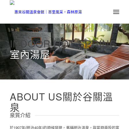
INDOOR HOT SPRING
室內湯屋
ABOUT US
關於谷關溫
泉
泉質介紹
於1907年(明治40年)的時候發現，舊稱明治溫泉，與當時南投的富