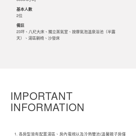
基本人數
2位
備註
23坪、八尺大床、獨立蒸氣室、按摩氣泡溫泉浴池（半露
天）、湯區躺椅、沙發床
IMPORTANT
INFORMATION
注意事項
各房型皆有配置湯區、房內電視以及冷熱雙池(溫馨親子房僅