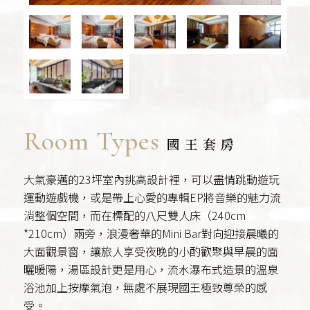
Room Types
國王套房
大氣豪邁的23坪室內挑高設計裡，可以盡情跳動遊玩
運動遊戲機，或是帶上心愛的專輯EP將音樂的魅力流
淌整個空間，而在標配的八尺雙人床（240cm
*210cm）兩旁，浪漫奢華的Mini Bar對向迎接晨曦的
大面觀景窗，讓旅人享受夜晚的小酌歡聚與早晨的面
曬暖陽，湯區設計更是用心，流水瀑布式造景的溫泉
浴池加上按摩氣泡，無處不展現國王極致尊榮的感
受。