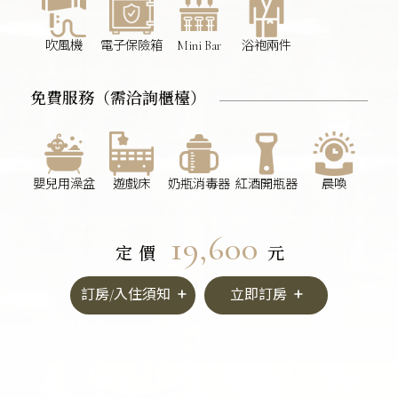
吹風機
電子保險箱
Mini Bar
浴袍兩件
免費服務（需洽詢櫃檯）
嬰兒用澡盆
遊戲床
奶瓶消毒器
紅酒開瓶器
晨喚
19,600
定價
元
訂房/入住須知
立即訂房