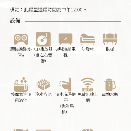
備註：此房型退房時間為中午12:00。
設備
運動遊戲機-
CD播放器
58吋液晶電
沙發床
臥榻
Wii
(含左右音
視
響)
按摩氣泡溫
冷水浴池
溫水洗淨便
免費無線上
電熱水瓶
泉浴池
座
網
（免治馬
桶）