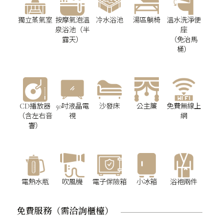
獨立蒸氣室
按摩氣泡溫
冷水浴池
湯區躺椅
溫水洗淨便
泉浴池（半
座
露天）
（免治馬
桶）
CD播放器
50吋液晶電
沙發床
公主簾
免費無線上
（含左右音
視
網
響）
電熱水瓶
吹風機
電子保險箱
小冰箱
浴袍兩件
免費服務（需洽詢櫃檯）