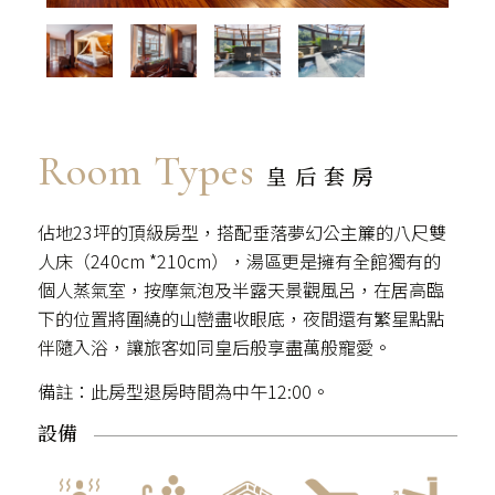
Room Types
皇后套房
佔地23坪的頂級房型，搭配垂落夢幻公主簾的八尺雙
人床（240cm *210cm），湯區更是擁有全館獨有的
個人蒸氣室，按摩氣泡及半露天景觀風呂，在居高臨
下的位置將圍繞的山巒盡收眼底，夜間還有繁星點點
伴隨入浴，讓旅客如同皇后般享盡萬般寵愛。
備註：此房型退房時間為中午12:00。
設備