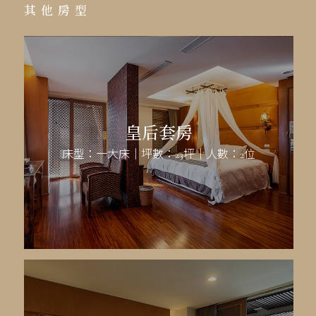
其他房型
皇后套房
床型：一大床｜坪數：23坪｜人數：2位